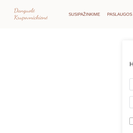
Pereiti
prie
SUSIPAŽINKIME
PASLAUGOS
turinio
H