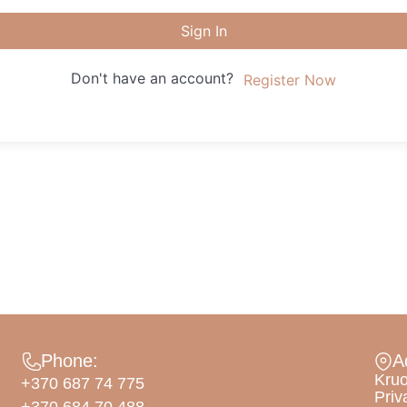
Sign In
Don't have an account?
Register Now
Phone:
A
Kruo
+370 687 74 775
Priv