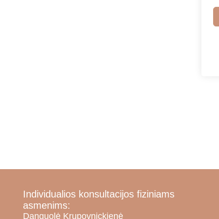
Individualios konsultacijos fiziniams
asmenims:
Danguolė Krupovnickienė