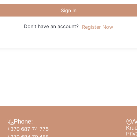
Sign In
Don't have an account?
Register Now
Phone:
A
Kruo
+370 687 74 775
Priv