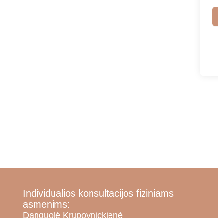
Individualios konsultacijos fiziniams
asmenims:
Danguolė Krupovnickienė