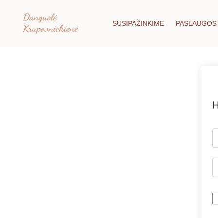
Pereiti
prie
SUSIPAŽINKIME
PASLAUGOS
turinio
H