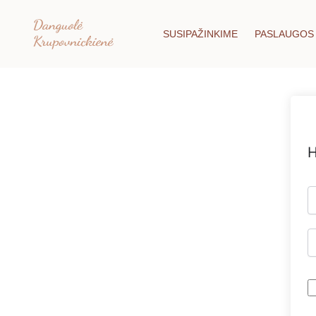
Pereiti
prie
SUSIPAŽINKIME
PASLAUGOS
turinio
H