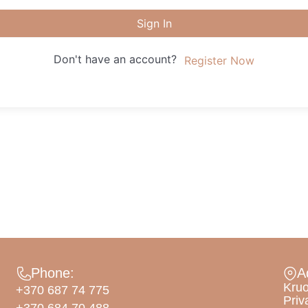
Sign In
Don't have an account?
Register Now
Phone:
A
Kruo
+370 687 74 775
Priv