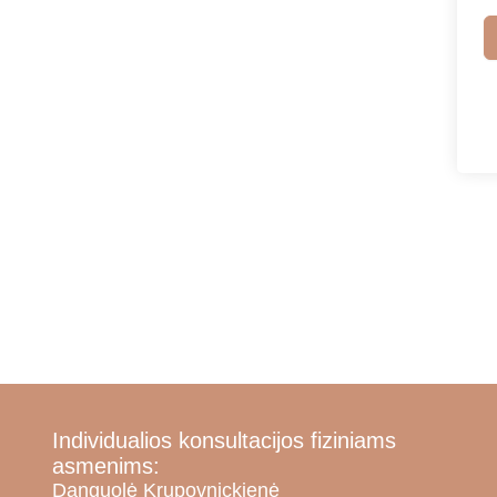
Individualios konsultacijos fiziniams
asmenims:
Danguolė Krupovnickienė