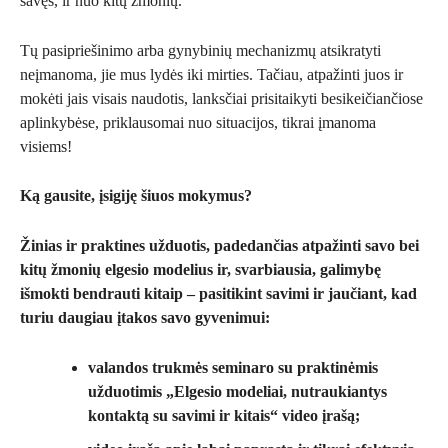
savęs, ir nuo kitų žmonių.
Tų pasipriešinimo arba gynybinių mechanizmų atsikratyti
neįmanoma, jie mus lydės iki mirties. Tačiau, atpažinti juos ir
mokėti jais visais naudotis, lanksčiai prisitaikyti besikeičiančiose
aplinkybėse, priklausomai nuo situacijos, tikrai įmanoma
visiems!
Ką gausite, įsigiję šiuos mokymus?
Žinias ir praktines užduotis, padedančias atpažinti savo bei
kitų žmonių elgesio modelius ir, svarbiausia, galimybę
išmokti bendrauti kitaip – pasitikint savimi ir jaučiant, kad
turiu daugiau įtakos savo gyvenimui:
valandos trukmės seminaro su praktinėmis
užduotimis „Elgesio modeliai, nutraukiantys
kontaktą su savimi ir kitais“ video įrašą;