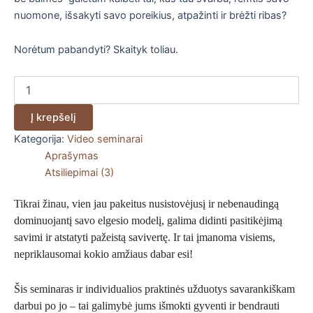
nuomone, išsakyti savo poreikius, atpažinti ir brėžti ribas?
Norėtum pabandyti? Skaityk toliau.
Į krepšelį
Kategorija:
Video seminarai
Aprašymas
Atsiliepimai (3)
Tikrai žinau, vien jau pakeitus nusistovėjusį ir nebenaudingą
dominuojantį savo elgesio modelį, galima didinti pasitikėjimą
savimi ir atstatyti pažeistą savivertę.
Ir tai įmanoma visiems,
nepriklausomai kokio amžiaus dabar esi!
Šis seminaras ir individualios praktinės užduotys savarankiškam
darbui po jo – tai galimybė jums išmokti gyventi ir bendrauti