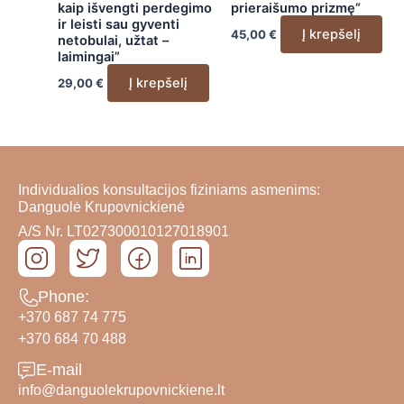
kaip išvengti perdegimo
prieraišumo prizmę”
ir leisti sau gyventi
Į krepšelį
45,00
€
netobulai, užtat –
laimingai”
Į krepšelį
29,00
€
Individualios konsultacijos fiziniams asmenims:
Danguolė Krupovnickienė
A/S Nr. LT027300010127018901
Phone:
+370 687 74 775
+370 684 70 488
E-mail
info@danguolekrupovnickiene.lt