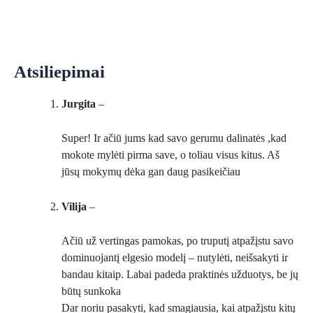
Atsiliepimai
Jurgita
–
Super! Ir ačiū jums kad savo gerumu dalinatės ,kad
mokote mylėti pirma save, o toliau visus kitus. Aš
jūsų mokymų dėka gan daug pasikeičiau
Vilija
–
Ačiū už vertingas pamokas, po truputį atpažįstu savo
dominuojantį elgesio modelį – nutylėti, neišsakyti ir
bandau kitaip. Labai padeda praktinės užduotys, be jų
būtų sunkoka
Dar noriu pasakyti, kad smagiausia, kai atpažįstu kitų