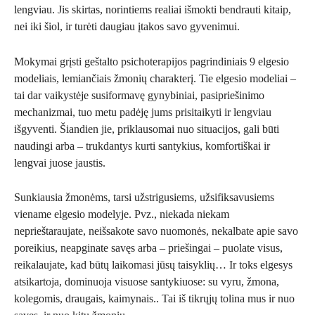
lengviau.
Jis skirtas, norintiems realiai išmokti bendrauti kitaip,
nei iki šiol, ir turėti daugiau įtakos savo gyvenimui.
Mokymai grįsti geštalto psichoterapijos pagrindiniais 9 elgesio
modeliais, lemiančiais žmonių charakterį.
Tie elgesio modeliai –
tai dar vaikystėje susiformavę gynybiniai, pasipriešinimo
mechanizmai, tuo metu padėję jums prisitaikyti ir lengviau
išgyventi. Šiandien jie, priklausomai nuo situacijos, gali būti
naudingi arba – trukdantys kurti santykius, komfortiškai ir
lengvai juose jaustis.
Sunkiausia žmonėms, tarsi užstrigusiems, užsifiksavusiems
viename elgesio modelyje. Pvz., niekada niekam
neprieštaraujate, neišsakote savo nuomonės, nekalbate apie savo
poreikius, neapginate savęs arba – priešingai – puolate visus,
reikalaujate, kad būtų laikomasi jūsų taisyklių… Ir toks elgesys
atsikartoja, dominuoja visuose santykiuose: su vyru, žmona,
kolegomis, draugais, kaimynais.. Tai iš tikrųjų tolina mus ir nuo