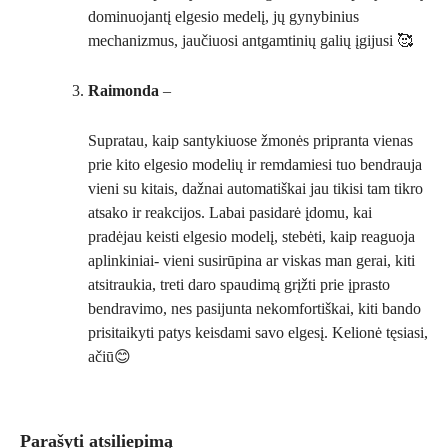
dominuojantį elgesio medelį, jų gynybinius
mechanizmus, jaučiuosi antgamtinių galių įgijusi 🥰
Raimonda
–
Supratau, kaip santykiuose žmonės pripranta vienas
prie kito elgesio modelių ir remdamiesi tuo bendrauja
vieni su kitais, dažnai automatiškai jau tikisi tam tikro
atsako ir reakcijos. Labai pasidarė įdomu, kai
pradėjau keisti elgesio modelį, stebėti, kaip reaguoja
aplinkiniai- vieni susirūpina ar viskas man gerai, kiti
atsitraukia, treti daro spaudimą grįžti prie įprasto
bendravimo, nes pasijunta nekomfortiškai, kiti bando
prisitaikyti patys keisdami savo elgesį. Kelionė tęsiasi,
ačiū😊
Parašyti atsiliepimą