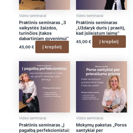
Video seminarai
Video seminarai
Praktinis seminaras „3
Praktinis seminaras
vaikystės žaizdos,
„Uždaryk duris į praeitį,
turinčios įtakos
kad įsileistum laimę”
dabartiniam gyvenimui“
Į krepšelį
45,00
€
Į krepšelį
45,00
€
Video seminarai
Video seminarai
Praktinis seminaras „Į
Mokymų paketas „Poros
pagalbą perfekcionistui:
santykiai per