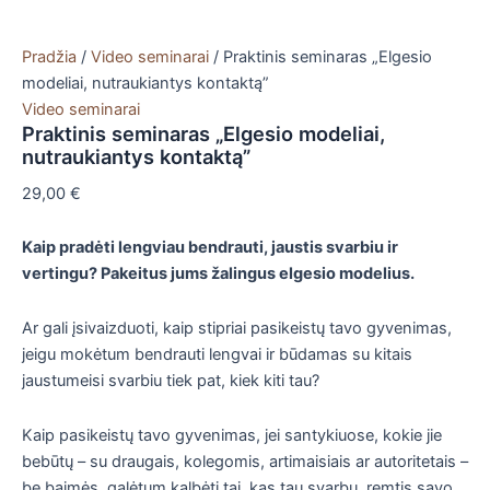
Pradžia
/
Video seminarai
/ Praktinis seminaras „Elgesio
modeliai, nutraukiantys kontaktą”
Video seminarai
Praktinis seminaras „Elgesio modeliai,
nutraukiantys kontaktą”
29,00
€
Kaip pradėti lengviau bendrauti, jaustis svarbiu ir
vertingu? Pakeitus jums žalingus elgesio modelius.
Ar gali įsivaizduoti, kaip stipriai pasikeistų tavo gyvenimas,
jeigu mokėtum bendrauti lengvai ir būdamas su kitais
jaustumeisi svarbiu tiek pat, kiek kiti tau?
Kaip pasikeistų tavo gyvenimas, jei santykiuose, kokie jie
bebūtų – su draugais, kolegomis, artimaisiais ar autoritetais –
be baimės galėtum kalbėti tai, kas tau svarbu, remtis savo