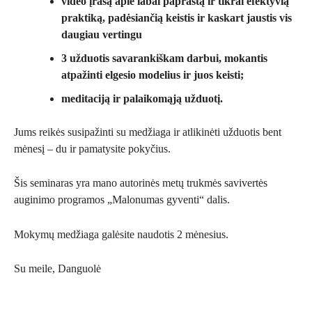
video įrašą apie labai paprastą ir tikrai efektyvią
praktiką, padėsiančią keistis ir kaskart jaustis vis
daugiau vertingu
3 užduotis savarankiškam darbui, mokantis
atpažinti elgesio modelius ir juos keisti;
meditaciją ir palaikomąją užduotį.
Jums reikės susipažinti su medžiaga ir atlikinėti užduotis bent
mėnesį – du ir pamatysite pokyčius.
Šis seminaras yra mano autorinės metų trukmės savivertės
auginimo programos „Malonumas gyventi“ dalis.
Mokymų medžiaga galėsite naudotis 2 mėnesius.
Su meile, Danguolė