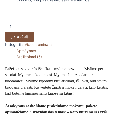
trūkumo, o iš pasitikėjimo savimi energijos.
Į krepšelį
Kategorija:
Video seminarai
Aprašymas
Atsiliepimai (5)
Pažeistos savivertės išraiška – mylime nesveikai. Mylime per
stipriai. Mylime aukodamiesi. Mylime fantazuodami ir
tikėdamiesi. Mylime bijodami būti atstumti, išjuokti, būti savimi,
bijodami prarasti. Ką vertėtų žinoti ir mokėti daryti, kaip keistis,
kad būtume laimingi santykiuose su kitais?
Atsakymus rasite šiame praktiniame mokymų pakete,
apimančiame 3 svarbiausias temas:
– kaip kurti meilės ryšį,