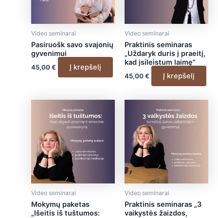
Video seminarai
Video seminarai
Pasiruošk savo svajonių
Praktinis seminaras
gyvenimui
„Uždaryk duris į praeitį,
kad įsileistum laimę”
Į krepšelį
45,00
€
Į krepšelį
45,00
€
Video seminarai
Video seminarai
Mokymų paketas
Praktinis seminaras „3
„Išeitis iš tuštumos:
vaikystės žaizdos,