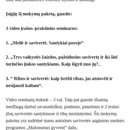
Įsigiję šį mokymų paketą, gausite:
3 video įrašus–praktinius seminarus:
1. „Meilė ir savivertė. Santykiai poroje“
2. „Trys vaikystės žaizdos, pažeidusios savivertę ir iki šiol
turinčios įtakos santykiams. Kaip išgyti nuo jų?
„
3. “ Ribos ir savivertė: kaip brėžti ribas, jas atstovėti ir
nesijausti kaltam“.
Video seminarų trukmė – 3 val. Taip pat gausite išsamią
medžiagą darbui savarankiškai, pratimus, patarimus ir 2 testus:
jūsų savivertės santykiuose ir ribų nusistatymui. Šis mokymų
paketas yra sudėtinė mano autorinės savivertės auginimo metinės
programos „Malonumas gyventi“ dalis.