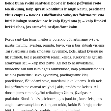
kokie būna sveiki santykiai poroje ir kokie požymiai rodo
toksiškumą, kaip spręsti konfliktus ir augti kartu, pereinant
visus etapus – kokios 3 didžiausios vaikystės žaizdos trukdo
būti laimingu santykiuose ir kaip išgyti nuo jų – kaip išmokti
brėžti ribas, jas atstovėti, nesijaučiant kaltu
.
Poros santykių tema, meilės ir poreikio būti artimame ryšyje,
jaustis mylimu, svarbiu, priimtu, buvo, yra ir bus aktuali visiems.
Tai svarbiausia nata žmogaus gyvenime, todėl šįkart kviesiu ne
tik sužinoti, bet ir pasimokyti realiai keistis. Kiekvienas gausite
atsakymus sau – kaip mes patys, gal net to nesuvokdami,
trukdome sau būti laimingais santykiuose, kaip pritraukiame vis
ne tuos parnerius į savo gyvenimą, pradingstame kitų
poreikiuose, išduodami save, norėdami įtikti kitiems. Ir tik tada,
kai pažiūrėsime esamai realybei į akis, pradėsime keistis. Aš
duosiu jums tam pokyčiui reikalingas žinias, įžvalgas ir
praktinius šiuolaikinės psichoterapijos įrankius, kurie leis jums
auginti save santykiuose, tampant tokiu, kokiu iš tikrųjų norite
būti, kad jaustumėtės svarbūs, mylimi ir laimingi.