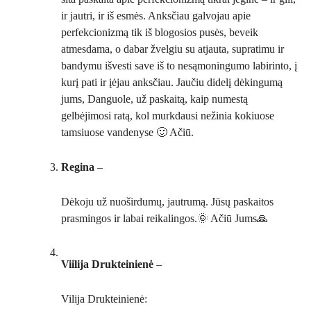
ir jautri, ir iš esmės. Anksčiau galvojau apie
perfekcionizmą tik iš blogosios pusės, beveik
atmesdama, o dabar žvelgiu su atjauta, supratimu ir
bandymu išvesti save iš to nesąmoningumo labirinto, į
kurį pati ir įėjau anksčiau. Jaučiu didelį dėkingumą
jums, Danguole, už paskaitą, kaip numestą
gelbėjimosi ratą, kol murkdausi nežinia kokiuose
tamsiuose vandenyse 🙂 Ačiū.
Regina
–
Dėkoju už nuoširdumų, jautrumą. Jūsų paskaitos
prasmingos ir labai reikalingos.🌞 Ačiū Jums🙏
Viilija Drukteinienė
–
Vilija Drukteinienė: