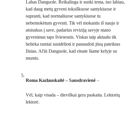
Labas Danguole. Reikalinga ir sunki tema, tuo labiau,
kad daug metų gyveni toksiškuose santykiuose ir
supranti, kad normaliuose santykiuose tu
nebemokėtum gyventi. Tik vėl mokantis iš naujo ir
atsisukus į save, padarius reviziją savyje mano
gyvenimas taps šviesesnis. Viskas taip aktualu tik
belieka ramiai susidėlioti ir panaudoti jūsų pateiktas
žinias. Ačiū Danguole, kad einate šiame kelyje su
mumis.
Roma Kazlauskaitė – Sausdravienė
–
Vėl, kaip visada – dieviškai gera paskaita. Lektorių
lektorė.