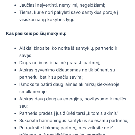
Jaučiasi neįvertinti, nemylimi, negeidžiami;
Tiems, kurie nori pakylėti savo santykius poroje į
visiškai naują kokybės lygį.
Kas pasikeis po šių mokymų:
Aiškiai žinosite, ko norite iš santykių, partnerio ir
savęs;
Dings nerimas ir baimė prarasti partnerį;
Atsiras gyvenimo džiaugsmas ne tik būnant su
partneriu, bet ir su pačiu savimi;
Išmoksite patirti daug laimės akimirkų kiekvienoje
smulkmenoje;
Atsiras daug daugiau energijos, pozityvumo ir meilės
sau;
Partneris pradės į jus žiūrėti tarsi „kitomis akimis“;
Sukursite harmoningus santykius su esamu partneriu;
Pritrauksite tinkamą partnerį, nes veiksite ne iš