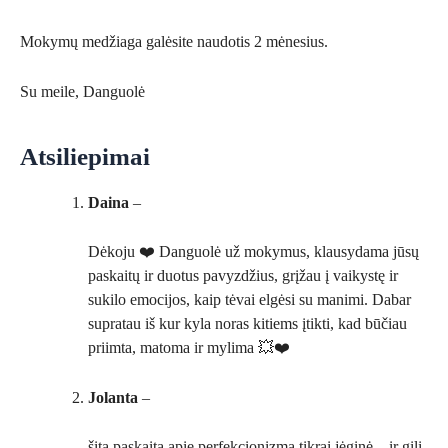
Mokymų medžiaga galėsite naudotis 2 mėnesius.
Su meile, Danguolė
Atsiliepimai
Daina
–
Dėkoju ❤️ Danguolė už mokymus, klausydama jūsų
paskaitų ir duotus pavyzdžius, grįžau į vaikystę ir
sukilo emocijos, kaip tėvai elgėsi su manimi. Dabar
supratau iš kur kyla noras kitiems įtikti, kad būčiau
priimta, matoma ir mylima 💥❤️
Jolanta
–
šita paskaita apie perfekcionizmą tikrai jėginė – ir gili,