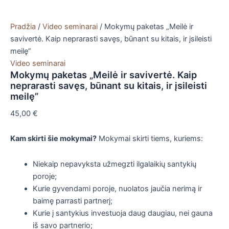
Pradžia
/
Video seminarai
/ Mokymų paketas „Meilė ir
savivertė. Kaip neprarasti savęs, būnant su kitais, ir įsileisti
meilę”
Video seminarai
Mokymų paketas „Meilė ir savivertė. Kaip
neprarasti savęs, būnant su kitais, ir įsileisti
meilę”
45,00
€
Kam skirti šie mokymai?
Mokymai skirti tiems, kuriems:
Niekaip nepavyksta užmegzti ilgalaikių santykių
poroje;
Kurie gyvendami poroje, nuolatos jaučia nerimą ir
baimę parrasti partnerį;
Kurie į santykius investuoja daug daugiau, nei gauna
iš savo partnerio;