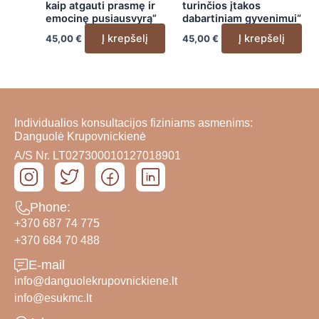
kaip atgauti prasmę ir
turinčios įtakos
emocinę pusiausvyrą”
dabartiniam gyvenimui“
Į krepšelį
Į krepšelį
45,00
€
45,00
€
Individualios konsultacijos fiziniams asmenims:
Danguolė Krupovnickienė
A/S Nr. LT027300010127018901
Phone:
+370 687 74 775
+370 684 70 488
E-mail
info@danguolekrupovnickiene.lt
info@esukmc.lt