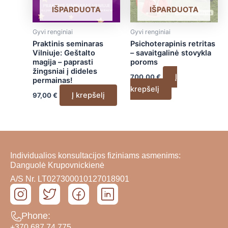
IŠPARDUOTA
IŠPARDUOTA
Gyvi renginiai
Gyvi renginiai
Praktinis seminaras
Psichoterapinis retritas
Vilniuje: Geštalto
– savaitgalinė stovykla
magija – paprasti
poroms
žingsniai į dideles
Į
700,00
€
permainas!
krepšelį
Į krepšelį
97,00
€
Individualios konsultacijos fiziniams asmenims:
Danguolė Krupovnickienė
A/S Nr. LT027300010127018901
Phone:
+370 687 74 775