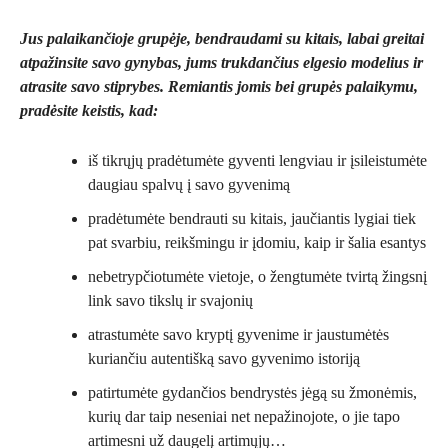
Jus palaikančioje grupėje, bendraudami su kitais, labai greitai
atpažinsite savo gynybas, jums trukdančius elgesio modelius ir
atrasite savo stiprybes. Remiantis jomis bei grupės palaikymu,
pradėsite keistis, kad:
iš tikrųjų pradėtumėte gyventi lengviau ir įsileistumėte
daugiau spalvų į savo gyvenimą
pradėtumėte bendrauti su kitais, jaučiantis lygiai tiek
pat svarbiu, reikšmingu ir įdomiu, kaip ir šalia esantys
nebetrypčiotumėte vietoje, o žengtumėte tvirtą žingsnį
link savo tikslų ir svajonių
atrastumėte savo kryptį gyvenime ir jaustumėtės
kuriančiu autentišką savo gyvenimo istoriją
patirtumėte gydančios bendrystės jėgą su žmonėmis,
kurių dar taip neseniai net nepažinojote, o jie tapo
artimesni už daugelį artimųjų…