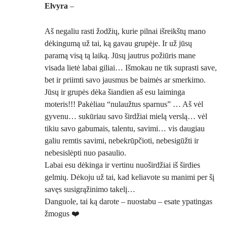
Elvyra
–
Aš negaliu rasti žodžių, kurie pilnai išreikštų mano
dėkingumą už tai, ką gavau grupėje. Ir už jūsų
paramą visą tą laiką. Jūsų jautrus požiūris mane
visada lietė labai giliai… Išmokau ne tik suprasti save,
bet ir priimti savo jausmus be baimės ar smerkimo.
Jūsų ir grupės dėka šiandien aš esu laiminga
moteris!!! Pakėliau “nulaužtus sparnus” … Aš vėl
gyvenu… sukūriau savo širdžiai mielą verslą… vėl
tikiu savo gabumais, talentu, savimi… vis daugiau
galiu remtis savimi, nebekrūpčioti, nebesigūžti ir
nebesislėpti nuo pasaulio.
Labai esu dėkinga ir vertinu nuoširdžiai iš širdies
gelmių. Dėkoju už tai, kad keliavote su manimi per šį
savęs susigrąžinimo takelį…
Danguole, tai ką darote – nuostabu – esate ypatingas
žmogus ❤️