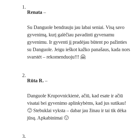
Renata
–
Su Danguole bendrauju jau labai seniai. Visą savo
gyvenimą, kurį galėčiau pavadinti gyvenamu
gyvenimu. Ir gyventi jį pradėjau būtent po pažinties
su Danguole. Jeigu ieškot kažko panašaus, kada nors
svarstėt – rekomenduoju!!! 🤗
Rūta R.
–
Danguole Krupovnickienė, ačiū, kad esate ir ačiū
visatai bei gyvenimo aplinkybėms, kad jus sutikau!
🙂 Stebuklai vyksta – dabar jau žinau ir tai tik dėka
jūsų. Apkabinimai 🙂