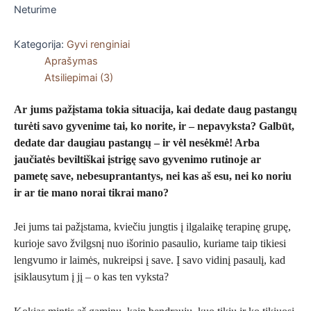
Neturime
Kategorija:
Gyvi renginiai
Aprašymas
Atsiliepimai (3)
Ar jums pažįstama tokia situacija, kai dedate daug pastangų
turėti savo gyvenime tai, ko norite, ir – nepavyksta? Galbūt,
dedate dar daugiau pastangų – ir vėl nesėkmė! Arba
jaučiatės beviltiškai įstrigę savo gyvenimo rutinoje ar
pametę save, nebesuprantantys, nei kas aš esu, nei ko noriu
ir ar tie mano norai tikrai mano?
Jei jums tai pažįstama, kviečiu jungtis į ilgalaikę terapinę grupę,
kurioje savo žvilgsnį nuo išorinio pasaulio, kuriame taip tikiesi
lengvumo ir laimės, nukreipsi į save. Į savo vidinį pasaulį, kad
įsiklausytum į jį – o kas ten vyksta?