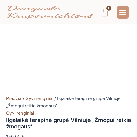
Pereiti
Me
Cart
prie
MOKYMAI IR
NEMOKAMAS T
MANO PA
turinio
Pradžia
/
Gyvi renginiai
/ Ilgalaikė terapinė grupė Vilniuje
„Žmogui reikia žmogaus”
Gyvi renginiai
Ilgalaikė terapinė grupė Vilniuje „Žmogui reikia
žmogaus”
150,00
€