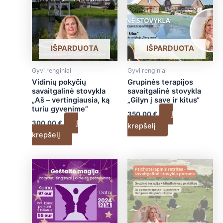
IŠPARDUOTA
IŠPARDUOTA
Gyvi renginiai
Gyvi renginiai
Vidinių pokyčių
Grupinės terapijos
savaitgalinė stovykla
savaitgalinė stovykla
„Aš – vertingiausia, ką
„Gilyn į save ir kitus“
turiu gyvenime”
Į
350,00
€
Į
300,00
€
krepšelį
krepšelį