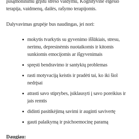
įsisąmoninimu grįstu streso valdymu, Kognityvine elgesio
terapija, vaidmenų, dailės, rašymo terapijomis.
Dalyvavimas grupėje bus naudingas, jei nori:
mokytis tvarkytis su gyvenimo iššūkiais, stresu,
nerimu, depresinėmis nuotaikomis ir kitomis
sunkiomis emocijomis ar išgyvenimais
spręsti bendravimo ir santykių problemas
rasti motyvaciją keistis ir pradėti tai, ko iki šiol
nedrįsai
atrasti savo stiprybes, įsiklausyti į savo poreikius ir
jais remtis
didinti pasitikėjimą savimi ir auginti savivertę
gauti palaikymą ir psichoemocinę paramą
Daugiau: