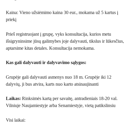
Kaina: Vieno užsiėmimo kaina 30 eur., mokama už 5 kartus į
priekį
Prieš registruojant į grupę, vyks konsultacija, kurios metu
išsigryninsime jūsų galimybes joje dalyvauti, tikslus ir lūkesčius,
aptarsime kitas detales. Konsultacija nemokama.
Kas gali dalyvauti ir dalyvavimo sąlygos:
Grupėje gali dalyvauti asmenys nuo 18 m. Grupėje iki 12
dalyvių, ji bus atvira, karts nuo karto atsinaujinanti
Laikas:
Rinksimės kartą per savaitę, antradieniais 18-20 val.
Vilniuje Naujamiestyje arba Senamiestyje, vietą patikslinsiu
Visi laikai: