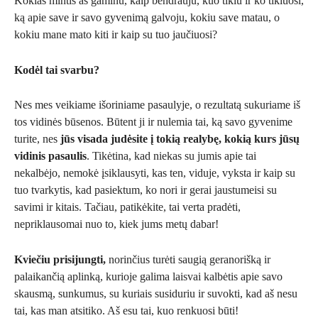
Kokias mintis aš gaminu, kaip bendrauju, kuo tikiu ir ko tikiuosi,
ką apie save ir savo gyvenimą galvoju, kokiu save matau, o
kokiu mane mato kiti ir kaip su tuo jaučiuosi?
Kodėl tai svarbu?
Nes mes veikiame išoriniame pasaulyje, o rezultatą sukuriame iš
tos vidinės būsenos. Būtent ji ir nulemia tai, ką savo gyvenime
turite, nes
jūs visada judėsite į tokią realybę, kokią kurs jūsų
vidinis pasaulis
. Tikėtina, kad niekas su jumis apie tai
nekalbėjo, nemokė įsiklausyti, kas ten, viduje, vyksta ir kaip su
tuo tvarkytis, kad pasiektum, ko nori ir gerai jaustumeisi su
savimi ir kitais. Tačiau, patikėkite, tai verta pradėti,
nepriklausomai nuo to, kiek jums metų dabar!
Kviečiu prisijungti,
norinčius turėti saugią geranorišką ir
palaikančią aplinką, kurioje galima laisvai kalbėtis apie savo
skausmą, sunkumus, su kuriais susiduriu ir suvokti, kad aš nesu
tai, kas man atsitiko. Aš esu tai, kuo renkuosi būti!