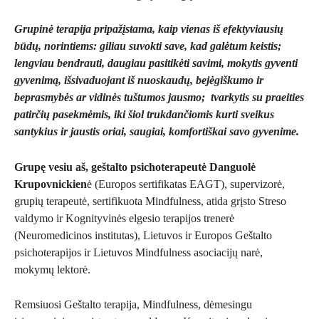
Grupinė terapija pripažįstama, kaip vienas iš efektyviausių
būdų, norintiems: giliau suvokti save, kad galėtum keistis;
lengviau bendrauti, daugiau pasitikėti savimi, mokytis gyventi
gyvenimą, išsivaduojant iš nuoskaudų, bejėgiškumo ir
beprasmybės ar vidinės tuštumos jausmo; tvarkytis su praeities
patirčių pasekmėmis, iki šiol trukdančiomis kurti sveikus
santykius ir jaustis oriai, saugiai, komfortiškai savo gyvenime.
Grupę vesiu aš, geštalto psichoterapeutė Danguolė
Krupovnickien
ė (Europos sertifikatas EAGT), supervizorė,
grupių terapeutė, sertifikuota Mindfulness, atida grįsto Streso
valdymo ir Kognityvinės elgesio terapijos trenerė
(Neuromedicinos institutas), Lietuvos ir Europos Geštalto
psichoterapijos ir Lietuvos Mindfulness asociacijų narė,
mokymų lektorė.
Remsiuosi Geštalto terapija, Mindfulness, dėmesingu