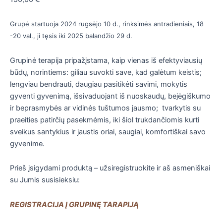
Grupė startuoja 2024 rugsėjo 10 d., rinksimės antradieniais, 18
-20 val., ji tęsis iki 2025 balandžio 29 d.
Grupinė terapija pripažįstama, kaip vienas iš efektyviausių
būdų, norintiems: giliau suvokti save, kad galėtum keistis;
lengviau bendrauti, daugiau pasitikėti savimi, mokytis
gyventi gyvenimą, išsivaduojant iš nuoskaudų, bejėgiškumo
ir beprasmybės ar vidinės tuštumos jausmo; tvarkytis su
praeities patirčių pasekmėmis, iki šiol trukdančiomis kurti
sveikus santykius ir jaustis oriai, saugiai, komfortiškai savo
gyvenime.
Prieš įsigydami produktą – užsiregistruokite ir aš asmeniškai
su Jumis susisieksiu:
REGISTRACIJA Į GRUPINĘ TARAPIJĄ